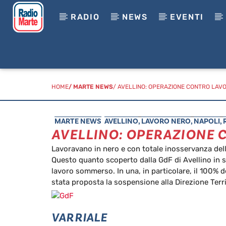
RADIO
NEWS
EVENTI
HOME
/
MARTE NEWS
/ AVELLINO: OPERAZIONE CONTRO LAV
MARTE NEWS
AVELLINO
,
LAVORO NERO
,
NAPOLI
,
AVELLINO: OPERAZIONE
Lavoravano in nero e con totale inosservanza delle
Questo quanto scoperto dalla GdF di Avellino in se
lavoro sommerso. In una, in particolare, il 100% de
stata proposta la sospensione alla Direzione Terri
VARRIALE