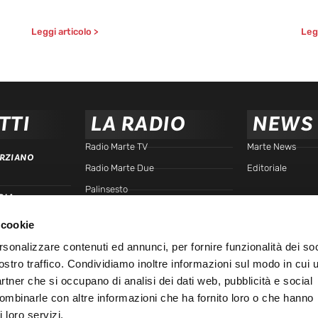
Leggi articolo >
Legg
TTI
LA RADIO
NEWS
Radio Marte TV
Marte News
RZIANO
Radio Marte Due
Editoriale
Palinsesto
RIA
arte.it
Programmi
 cookie
Frequenze
TTA
rsonalizzare contenuti ed annunci, per fornire funzionalità dei soc
Podcast - Brain Station
ostro traffico. Condividiamo inoltre informazioni sul modo in cui u
Podcast - Gente di Marte
IALE
partner che si occupano di analisi dei dati web, pubblicità e social
Marte Replay
combinarle con altre informazioni che ha fornito loro o che hanno
 loro servizi.
Marte Playlist