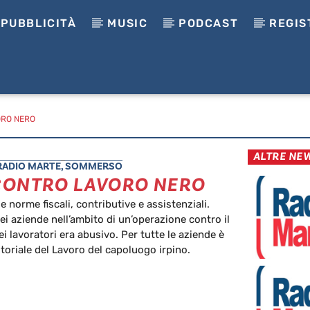
PUBBLICITÀ
MUSIC
PODCAST
REGIS
ORO NERO
ALTRE NE
RADIO MARTE
,
SOMMERSO
 CONTRO LAVORO NERO
 norme fiscali, contributive e assistenziali.
i aziende nell’ambito di un’operazione contro il
i lavoratori era abusivo. Per tutte le aziende è
toriale del Lavoro del capoluogo irpino.