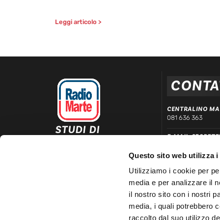
Leggi articolo >
CONTA
CENTRALINO MA
081 636 363
STUDI DI
E-MAIL SEGRETE
REGISTRAZIONE ED
segreteria@radiom
EMISSIONE
Questo sito web utilizza i
Via Comunale Tavernola, 166/b
WHATSAPP DIRE
80144 – Napoli
Utilizziamo i cookie per pe
339 666 99 90
media e per analizzare il n
LINEA COMMERC
il nostro sito con i nostri 
081 780 20 01
media, i quali potrebbero 
raccolto dal suo utilizzo dei