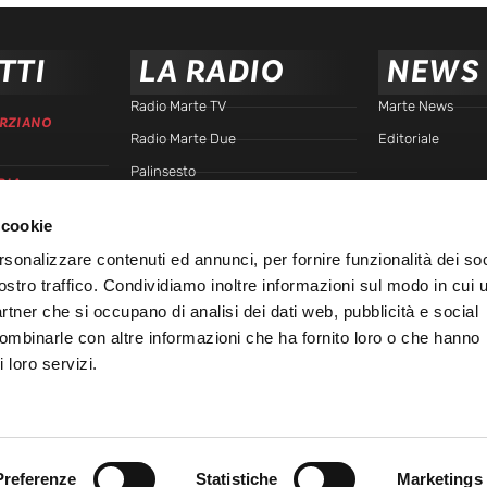
TTI
LA RADIO
NEWS
Radio Marte TV
Marte News
RZIANO
Radio Marte Due
Editoriale
Palinsesto
RIA
arte.it
Programmi
 cookie
Frequenze
TTA
rsonalizzare contenuti ed annunci, per fornire funzionalità dei soc
Podcast - Brain Station
ostro traffico. Condividiamo inoltre informazioni sul modo in cui u
Podcast - Gente di Marte
IALE
partner che si occupano di analisi dei dati web, pubblicità e social
Marte Replay
combinarle con altre informazioni che ha fornito loro o che hanno
 loro servizi.
Marte Playlist
Ospiti
45
Preferenze
Statistiche
Marketings