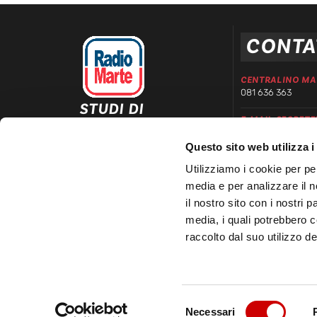
CONTA
CENTRALINO MA
081 636 363
STUDI DI
E-MAIL SEGRETE
REGISTRAZIONE ED
segreteria@radiom
EMISSIONE
Questo sito web utilizza i
Via Comunale Tavernola, 166/b
WHATSAPP DIRE
80144 – Napoli
Utilizziamo i cookie per pe
339 666 99 90
media e per analizzare il n
LINEA COMMERC
il nostro sito con i nostri 
081 780 20 01
media, i quali potrebbero 
raccolto dal suo utilizzo dei
Selezione
© 2025 Radio Marte S.r.l | P.IVA 03481150633 – REA 3348
Necessari