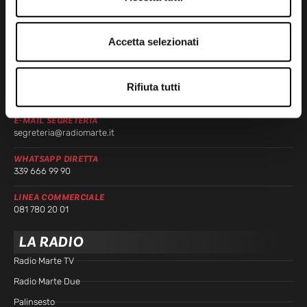
Via Comunale Tavernola, 166/b
80144 – Napoli
Accetta selezionati
CONTATTI
CENTRALINO MARZIANO
Rifiuta tutti
081 636 363
E-MAIL SEGRETERIA
segreteria@radiomarte.it
WHATSAPP DIRETTA
339 666 99 90
LINEA COMMERCIALE
081 780 20 01
LA RADIO
Radio Marte TV
Radio Marte Due
Palinsesto