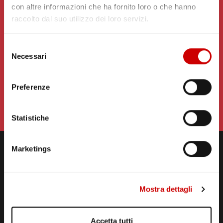
con altre informazioni che ha fornito loro o che hanno
raccolto dal suo utilizzo dei loro servizi.
Selezione
Necessari
del
consenso
WHATSAPP DIRETTA
339 666 99 90
Preferenze
Statistiche
Marketings
Mostra dettagli
STUDI DI REGISTRAZIONE
ED EMISSIONE
Accetta tutti