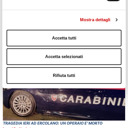
Mostra dettagli
Accetta tutti
POZZUOLI: CITTADINI CONTRO GESTIONE EMERGENZA
BRADISISMO
Leggi l'articolo
Accetta selezionati
Rifiuta tutti
TRAGEDIA IERI AD ERCOLANO: UN OPERAIO E’ MORTO