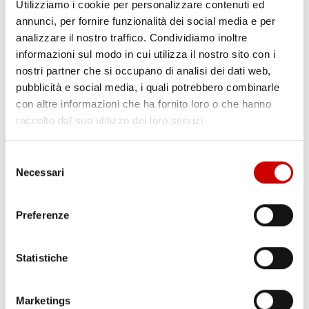
Utilizziamo i cookie per personalizzare contenuti ed
annunci, per fornire funzionalità dei social media e per
MINISTRO PIANTEDOSI A POZZUOLI
analizzare il nostro traffico. Condividiamo inoltre
Leggi l'articolo
informazioni sul modo in cui utilizza il nostro sito con i
nostri partner che si occupano di analisi dei dati web,
pubblicità e social media, i quali potrebbero combinarle
con altre informazioni che ha fornito loro o che hanno
raccolto dal suo utilizzo dei loro servizi.
Selezione
Necessari
del
consenso
Preferenze
PONTICELLI: DODICENNE FERITO A COLTELLATE
Leggi l'articolo
Statistiche
Marketings