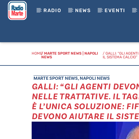
RADIO
NEWS
EVENTI
HOME
/
MARTE SPORT NEWS
|
NAPOLI
/ GALLI: “GLI AGENT
NEWS
IL SISTEMA CALCIO”
MARTE SPORT NEWS
,
NAPOLI NEWS
GALLI: “GLI AGENTI DEV
NELLE TRATTATIVE. IL TA
È L’UNICA SOLUZIONE: FIF
DEVONO AIUTARE IL SIST