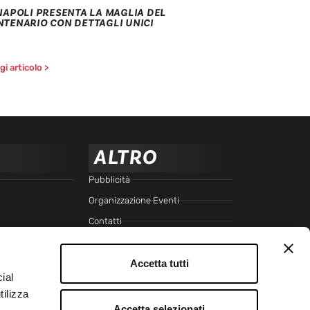
 NAPOLI PRESENTA LA MAGLIA DEL
NTENARIO CON DETTAGLI UNICI
i articolo >
ALTRO
Pubblicità
Organizzazione Eventi
Contatti
Cookie Policy
Privacy Policy
Accetta tutti
ial
Trasparenza
tilizza
SEGUICI SU
Accetta selezionati