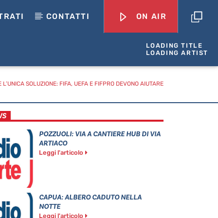
TRATI
CONTATTI
ON AIR
LOADING TITLE
LOADING ARTIST
È L’UNICA SOLUZIONE: FIFA, UEFA E FIFPRO DEVONO AIUTARE
WS
POZZUOLI: VIA A CANTIERE HUB DI VIA
ARTIACO
Leggi l'articolo
CAPUA: ALBERO CADUTO NELLA
NOTTE
Leggi l'articolo