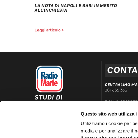
LA NOTA DI NAPOLI E BARI IN MERITO
ALL’INCHIESTA
Leggi articolo >
CONTA
CENTRALINO MA
081 636 363
STUDI DI
E-MAIL SEGRETE
REGISTRAZIONE ED
segreteria@radiom
EMISSIONE
Questo sito web utilizza i
Via Comunale Tavernola, 166/b
WHATSAPP DIRE
80144 – Napoli
Utilizziamo i cookie per pe
339 666 99 90
media e per analizzare il n
LINEA COMMERC