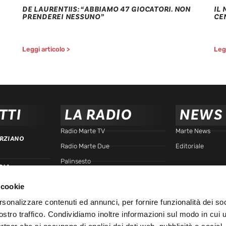
DE LAURENTIIS: “ABBIAMO 47 GIOCATORI. NON
IL
PRENDEREI NESSUNO”
CE
Leggi articolo >
Legg
TTI
LA RADIO
NEWS
Radio Marte TV
Marte News
RZIANO
Radio Marte Due
Editoriale
Palinsesto
RIA
arte.it
Programmi
 cookie
Frequenze
TTA
rsonalizzare contenuti ed annunci, per fornire funzionalità dei soc
Podcast - Brain Station
ostro traffico. Condividiamo inoltre informazioni sul modo in cui u
Podcast - Gente di Marte
IALE