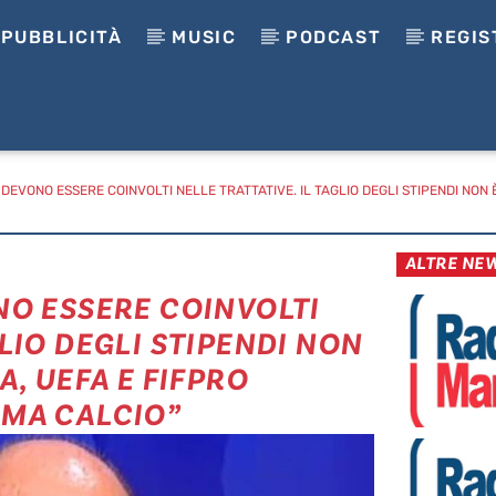
PUBBLICITÀ
MUSIC
PODCAST
REGIS
I DEVONO ESSERE COINVOLTI NELLE TRATTATIVE. IL TAGLIO DEGLI STIPENDI NON 
ALTRE NE
ONO ESSERE COINVOLTI
GLIO DEGLI STIPENDI NON
A, UEFA E FIFPRO
EMA CALCIO”