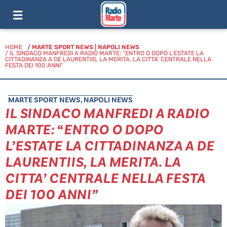
HOME
/
MARTE SPORT NEWS
|
NAPOLI NEWS
/ IL SINDACO MANFREDI A RADIO MARTE: “ENTRO O DOPO L’ESTATE LA
CITTADINANZA A DE LAURENTIIS, LA MERITA. LA CITTA’ CENTRALE NELLA
FESTA DEI 100 ANNI”
MARTE SPORT NEWS
,
NAPOLI NEWS
IL SINDACO MANFREDI A RADIO
MARTE: “ENTRO O DOPO
L’ESTATE LA CITTADINANZA A DE
LAURENTIIS, LA MERITA. LA
CITTA’ CENTRALE NELLA FESTA
DEI 100 ANNI”