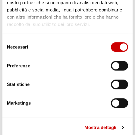
nostri partner che si occupano di analisi dei dati web,
pubblicità e social media, i quali potrebbero combinarle
con altre informazioni che ha fornito loro o che hanno
raccolto dal suo utilizzo dei loro servizi.
Selezione
Necessari
del
consenso
POZZUOLI: VIA A CANTIERE HUB DI VIA ARTIACO
Preferenze
Leggi l'articolo
Statistiche
Marketings
Mostra dettagli