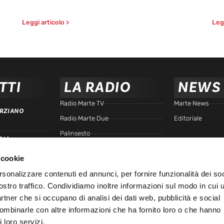
Leggi articolo >
Legg
TTI
LA RADIO
NEWS
Radio Marte TV
Marte News
RZIANO
Radio Marte Due
Editoriale
Palinsesto
RIA
arte.it
Programmi
 cookie
Frequenze
TTA
rsonalizzare contenuti ed annunci, per fornire funzionalità dei soc
Podcast - Brain Station
ostro traffico. Condividiamo inoltre informazioni sul modo in cui u
Podcast - Gente di Marte
IALE
partner che si occupano di analisi dei dati web, pubblicità e social
Marte Replay
combinarle con altre informazioni che ha fornito loro o che hanno
 loro servizi.
Marte Playlist