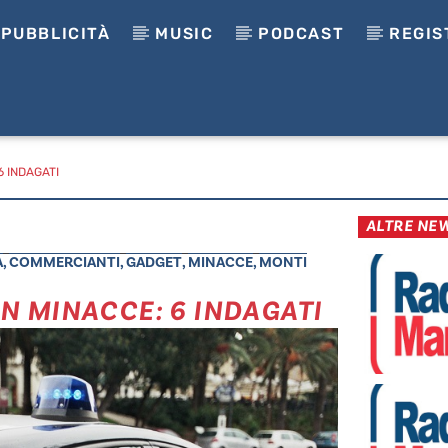
PUBBLICITÀ
MUSIC
PODCAST
REGIS
 INDAGATI
ALTRE NE
A
,
COMMERCIANTI
,
GADGET
,
MINACCE
,
MONTI
 MINACCE: 6 INDAGATI