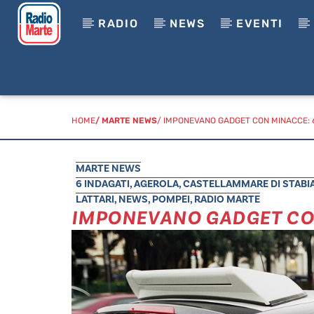
RADIO
NEWS
EVENTI
HOME
/
MARTE NEWS
/ IMPONEVANO GADGET CON MINACCE: 6
MARTE NEWS
6 INDAGATI
,
AGEROLA
,
CASTELLAMMARE DI STABI
LATTARI
,
NEWS
,
POMPEI
,
RADIO MARTE
IMPONEVANO GADGET CON