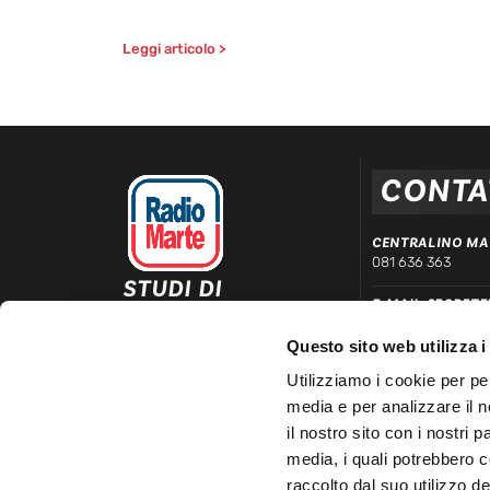
Leggi articolo >
CONTA
CENTRALINO MA
081 636 363
STUDI DI
E-MAIL SEGRETE
REGISTRAZIONE ED
segreteria@radiom
EMISSIONE
Questo sito web utilizza i
Via Comunale Tavernola, 166/b
WHATSAPP DIRE
80144 – Napoli
Utilizziamo i cookie per pe
339 666 99 90
media e per analizzare il n
LINEA COMMERC
il nostro sito con i nostri 
081 780 20 01
media, i quali potrebbero 
raccolto dal suo utilizzo dei