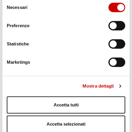
Selezione
Necessari
del
POZZUOLI: CITTADINI CONTRO GESTIONE EMERGENZA
consenso
BRADISISMO
Leggi l'articolo
Preferenze
Statistiche
Marketings
Mostra dettagli
TRAGEDIA IERI AD ERCOLANO: UN OPERAIO E’ MORTO
Leggi l'articolo
Accetta tutti
Accetta selezionati