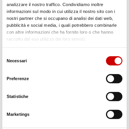
analizzare il nostro traffico. Condividiamo inoltre
informazioni sul modo in cui utilizza il nostro sito con i
nostri partner che si occupano di analisi dei dati web,
pubblicità e social media, i quali potrebbero combinarle
con altre informazioni che ha fornito loro o che hanno
raccolto dal suo utilizzo dei loro servizi.
CAPUA: ALBERO CADUTO NELLA NOTTE
Leggi l'articolo
Selezione
Necessari
del
consenso
Preferenze
Statistiche
Marketings
MINISTRO PIANTEDOSI A POZZUOLI
Leggi l'articolo