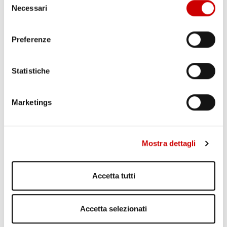
Necessari
del
MINISTRO PIANTEDOSI A POZZUOLI
Leggi l'articolo
consenso
Preferenze
Statistiche
Marketings
Mostra dettagli
PONTICELLI: DODICENNE FERITO A COLTELLATE
Leggi l'articolo
Accetta tutti
Accetta selezionati