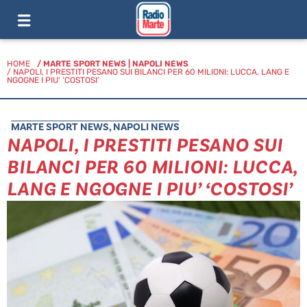
HOME
/
MARTE SPORT NEWS
|
NAPOLI NEWS
/ NAPOLI, I PRESTITI PESANO SUI BILANCI PER 60 MILIONI: LUCCA, LANG E
NGOGNE I PIU’ ‘COSTOSI’
MARTE SPORT NEWS
,
NAPOLI NEWS
NAPOLI, I PRESTITI PESANO SUI
BILANCI PER 60 MILIONI: LUCCA,
LANG E NGOGNE I PIU’ ‘COSTOSI’