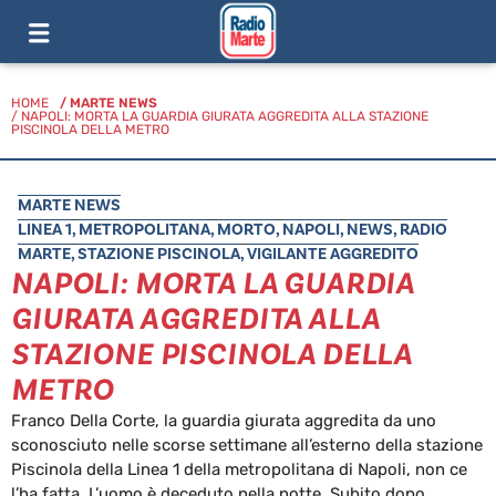
HOME
/
MARTE NEWS
/ NAPOLI: MORTA LA GUARDIA GIURATA AGGREDITA ALLA STAZIONE
PISCINOLA DELLA METRO
MARTE NEWS
LINEA 1
,
METROPOLITANA
,
MORTO
,
NAPOLI
,
NEWS
,
RADIO
MARTE
,
STAZIONE PISCINOLA
,
VIGILANTE AGGREDITO
NAPOLI: MORTA LA GUARDIA
GIURATA AGGREDITA ALLA
STAZIONE PISCINOLA DELLA
METRO
Franco Della Corte, la guardia giurata aggredita da uno
sconosciuto nelle scorse settimane all’esterno della stazione
Piscinola della Linea 1 della metropolitana di Napoli, non ce
l’ha fatta. L’uomo è deceduto nella notte. Subito dopo