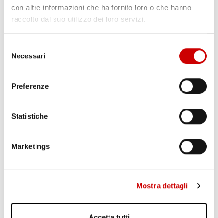
con altre informazioni che ha fornito loro o che hanno
raccolto dal suo utilizzo dei loro servizi.
TRAGEDIA IERI AD ERCOLANO: UN OPERAIO E’ MORTO
Leggi l'articolo
Selezione
Necessari
del
consenso
Preferenze
Statistiche
Marketings
AGGUATO A TERZIGNO: DUE FERITI
Leggi l'articolo
Mostra dettagli
Accetta tutti