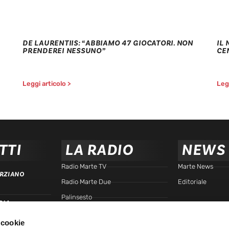
DE LAURENTIIS: “ABBIAMO 47 GIOCATORI. NON
IL
PRENDEREI NESSUNO”
CE
Leggi articolo >
Legg
TTI
LA RADIO
NEWS
Radio Marte TV
Marte News
RZIANO
Radio Marte Due
Editoriale
Palinsesto
RIA
arte.it
Programmi
 cookie
Frequenze