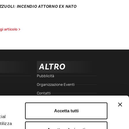
ZZUOLI: INCENDIO ATTORNO EX NATO
i articolo >
ALTRO
Pubblicità
Organizzazione Eventi
Contatti
Cookie Policy
Privacy Policy
Accetta tutti
ial
Trasparenza
tilizza
SEGUICI SU