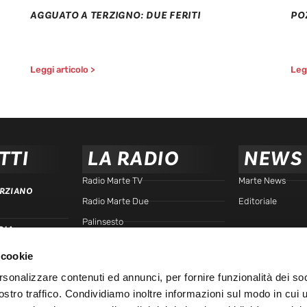
AGGUATO A TERZIGNO: DUE FERITI
PO
Leggi articolo >
Legg
TTI
LA RADIO
NEWS
Radio Marte TV
Marte News
RZIANO
Radio Marte Due
Editoriale
Palinsesto
RIA
arte.it
Programmi
 cookie
Frequenze
TTA
rsonalizzare contenuti ed annunci, per fornire funzionalità dei soc
Podcast - Brain Station
ostro traffico. Condividiamo inoltre informazioni sul modo in cui u
Podcast - Gente di Marte
IALE