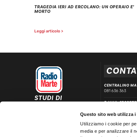
TRAGEDIA IERI AD ERCOLANO: UN OPERAIO E’
MORTO
Leggi articolo >
CONTA
CENTRALINO MA
081 636 363
STUDI DI
E-MAIL SEGRETE
REGISTRAZIONE ED
segreteria@radiom
EMISSIONE
Questo sito web utilizza i
Via Comunale Tavernola, 166/b
WHATSAPP DIRE
80144 – Napoli
Utilizziamo i cookie per pe
339 666 99 90
media e per analizzare il n
LINEA COMMERC