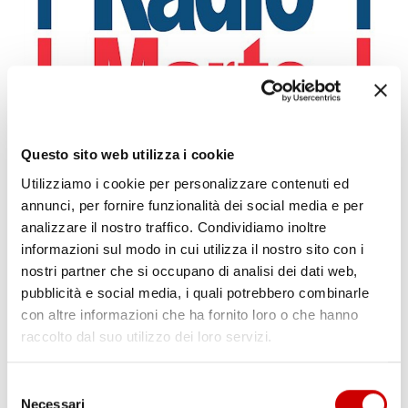
PONTICELLI: DODICENNE FERITO A COLTELLATE
Questo sito web utilizza i cookie
Leggi l'articolo
Utilizziamo i cookie per personalizzare contenuti ed
annunci, per fornire funzionalità dei social media e per
analizzare il nostro traffico. Condividiamo inoltre
informazioni sul modo in cui utilizza il nostro sito con i
nostri partner che si occupano di analisi dei dati web,
pubblicità e social media, i quali potrebbero combinarle
con altre informazioni che ha fornito loro o che hanno
raccolto dal suo utilizzo dei loro servizi.
Selezione
POZZUOLI: CITTADINI CONTRO GESTIONE EMERGENZA
Necessari
del