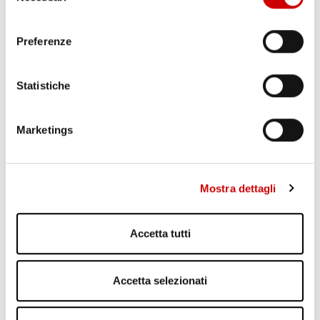
BRADISISMO
Leggi l'articolo
consenso
Preferenze
Statistiche
Marketings
Mostra dettagli
TRAGEDIA IERI AD ERCOLANO: UN OPERAIO E’ MORTO
Leggi l'articolo
Accetta tutti
Accetta selezionati