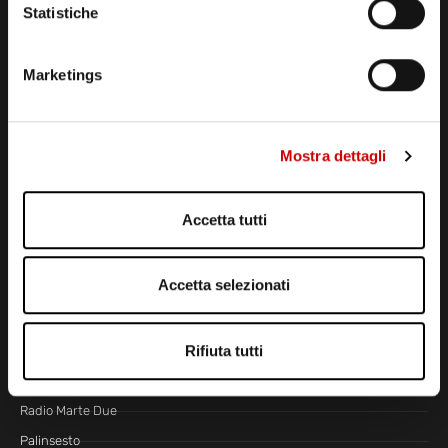
Statistiche
Via Comunale Tavernola, 166/b
80144 – Napoli
CONTATTI
Marketings
CENTRALINO MARZIANO
081 636 363
Mostra dettagli
E-MAIL SEGRETERIA
segreteria@radiomarte.it
Accetta tutti
WHATSAPP DIRETTA
339 666 99 90
Accetta selezionati
LINEA COMMERCIALE
081 780 20 01
LA RADIO
Rifiuta tutti
Radio Marte TV
Radio Marte Due
Palinsesto