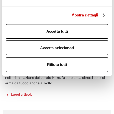
Mostra dettagli
Accetta tutti
FERITO IN UN AGGUATO, MUORE DOPO UNA
Accetta selezionati
SETTIMANA
Varriale
28 Ottobre 2013
Rifiuta tutti
E’ deceduto stamattina Vincenzo Tranquilli, il pregiudicato ferito
la scorsa settimana in un agguato a Barra. Tranquilli, ricoverato
nella rianimazione del Loreto Mare, fu colpito da diversi colpi di
arma da fuoco anche al volto.
...
Leggi articolo