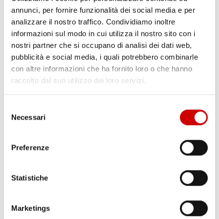
annunci, per fornire funzionalità dei social media e per
analizzare il nostro traffico. Condividiamo inoltre
NAPOLI: “STESA” NELLA ZONA ORIENTALE,
NESSUN FERITO
informazioni sul modo in cui utilizza il nostro sito con i
nostri partner che si occupano di analisi dei dati web,
Varriale
13 Febbraio 2018
pubblicità e social media, i quali potrebbero combinarle
Stesa nella notte tra S. Giovanni a Teduccio e Barra, periferia
con altre informazioni che ha fornito loro o che hanno
Orientale di Napoli. A dare l’allarme un residente della zona,
raccolto dal suo utilizzo dei loro servizi.
incensurato, il quale si è spaventato per il vetro del balcone che
è andato in frantumi. Immediato l’intervento delle forze
Selezione
dell’ordine che hanno rinvenuto 26 bossoli, calibro 9×19, sul ...
Necessari
del
Leggi articolo
consenso
Preferenze
Statistiche
Marketings