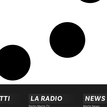
TTI
LA RADIO
NEWS
Radio Marte TV
Marte News