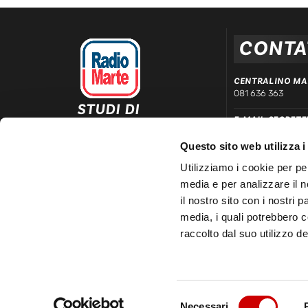
CONTA
CENTRALINO MA
081 636 363
STUDI DI
E-MAIL SEGRETE
REGISTRAZIONE ED
segreteria@radiom
EMISSIONE
Questo sito web utilizza i
Via Comunale Tavernola, 166/b
WHATSAPP DIRE
80144 – Napoli
Utilizziamo i cookie per pe
339 666 99 90
media e per analizzare il n
LINEA COMMERC
il nostro sito con i nostri 
081 780 20 01
media, i quali potrebbero 
raccolto dal suo utilizzo dei
Selezione
© 2025 Radio Marte S.r.l | P.IVA 03481150633 – REA 3348
Necessari