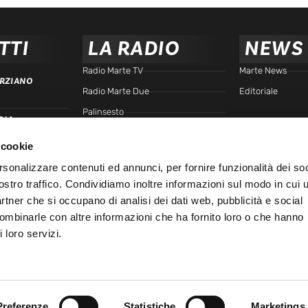
TTI
LA RADIO
NEWS
Radio Marte TV
Marte News
RZIANO
Radio Marte Due
Editoriale
Palinsesto
RIA
arte.it
Programmi
 cookie
Frequenze
TTA
rsonalizzare contenuti ed annunci, per fornire funzionalità dei soc
Podcast - Brain Station
ostro traffico. Condividiamo inoltre informazioni sul modo in cui u
Podcast - Gente di Marte
IALE
partner che si occupano di analisi dei dati web, pubblicità e social
Marte Replay
combinarle con altre informazioni che ha fornito loro o che hanno
 loro servizi.
Marte Playlist
Ospiti
45
Preferenze
Statistiche
Marketings