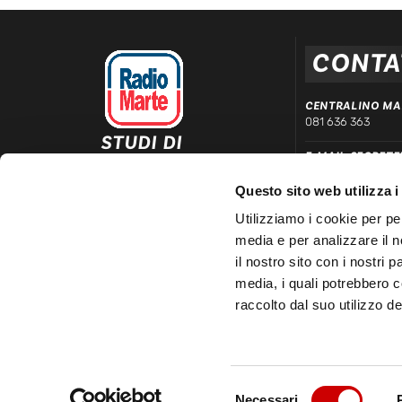
CONTA
CENTRALINO MA
081 636 363
STUDI DI
E-MAIL SEGRETE
REGISTRAZIONE ED
segreteria@radiom
EMISSIONE
Questo sito web utilizza i
Via Comunale Tavernola, 166/b
WHATSAPP DIRE
80144 – Napoli
Utilizziamo i cookie per pe
339 666 99 90
media e per analizzare il n
LINEA COMMERC
il nostro sito con i nostri 
081 780 20 01
media, i quali potrebbero 
raccolto dal suo utilizzo dei
Selezione
© 2025 Radio Marte S.r.l | P.IVA 03481150633 – REA 3348
Necessari