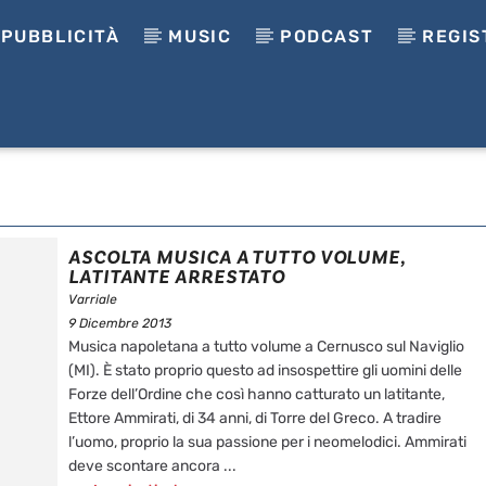
PUBBLICITÀ
MUSIC
PODCAST
REGIS
ASCOLTA MUSICA A TUTTO VOLUME,
LATITANTE ARRESTATO
Varriale
9 Dicembre 2013
Musica napoletana a tutto volume a Cernusco sul Naviglio
(MI). È stato proprio questo ad insospettire gli uomini delle
Forze dell’Ordine che così hanno catturato un latitante,
Ettore Ammirati, di 34 anni, di Torre del Greco. A tradire
l’uomo, proprio la sua passione per i neomelodici. Ammirati
deve scontare ancora ...