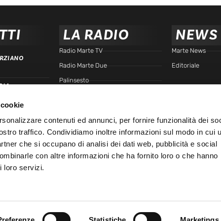
TTI
LA RADIO
NEWS
Radio Marte TV
Marte News
RZIANO
Radio Marte Due
Editoriale
Palinsesto
RIA
arte.it
Programmi
 cookie
Frequenze
TTA
rsonalizzare contenuti ed annunci, per fornire funzionalità dei soc
Podcast - Brain Station
ostro traffico. Condividiamo inoltre informazioni sul modo in cui u
Podcast - Gente di Marte
IALE
partner che si occupano di analisi dei dati web, pubblicità e social
Marte Replay
combinarle con altre informazioni che ha fornito loro o che hanno
 loro servizi.
Marte Playlist
Ospiti
45
Preferenze
Statistiche
Marketings