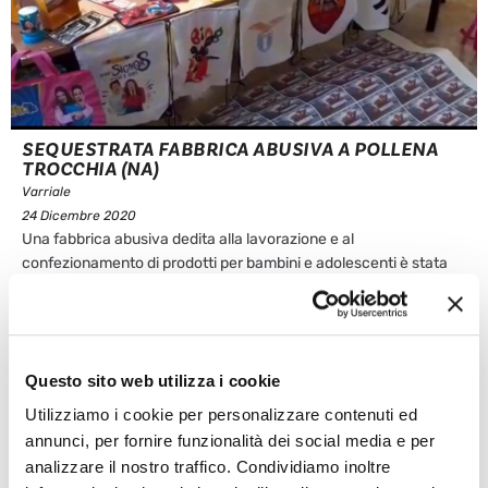
SEQUESTRATA FABBRICA ABUSIVA A POLLENA
TROCCHIA (NA)
Varriale
24 Dicembre 2020
Una fabbrica abusiva dedita alla lavorazione e al
confezionamento di prodotti per bambini e adolescenti è stata
sequestrata dalla Guardia di Finanza a Pollena Trocchia. I Baschi
Verdi hanno scoperto più di 22.400 tra giocattoli, materiale
scolastico e tazze in porcellana contraffatti e 1.160 mascherine
prive di qualsiasi requisito di ...
Questo sito web utilizza i cookie
Leggi articolo
Utilizziamo i cookie per personalizzare contenuti ed
annunci, per fornire funzionalità dei social media e per
analizzare il nostro traffico. Condividiamo inoltre