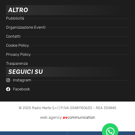
ALTRO
Pubblicità
Organizzazione Eventi
Contatti
Cookie Policy
Privacy Policy
Trasparenza
SEGUICI SU
Instagram
Facebook
© 2025 Radio Marte S.r.l | P.IVA 03481150633 – REA 334845
web agency
av
communication