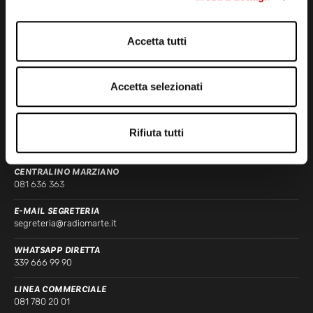
Accetta tutti
STUDI DI REGISTRAZIONE
ED EMISSIONE
Accetta selezionati
Via Comunale Tavernola, 166/b
80144 – Napoli
Rifiuta tutti
CONTATTI
CENTRALINO MARZIANO
081 636 363
E-MAIL SEGRETERIA
segreteria@radiomarte.it
WHATSAPP DIRETTA
339 666 99 90
LINEA COMMERCIALE
081 780 20 01