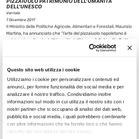
PIZZAIUOLO PATRIMONIO DELL’UMANITÀ
DELL’UNESCO
Varriale
7 Dicembre 2017
Il Ministro delle Politiche Agricole, Alimentari e Forestali, Maurizio
Martina, ha annunciato che “l’arte del pizzaiuolo napoletano è
patrimonio culturale dell’Umanità dell’Unesco”. Sul profilo Twitter
Martina ha scritto: “Vittoria! Identità enogastronomica italiana
sempre più tutelata nel mondo”. Dopo 8 anni di negoziati
internazionali, c’è stato il voto unanime del Comitato ...
Leggi articolo
Questo sito web utilizza i cookie
Utilizziamo i cookie per personalizzare contenuti ed
annunci, per fornire funzionalità dei social media e per
analizzare il nostro traffico. Condividiamo inoltre
informazioni sul modo in cui utilizza il nostro sito con i
nostri partner che si occupano di analisi dei dati web,
pubblicità e social media, i quali potrebbero combinarle
con altre informazioni che ha fornito loro o che hanno
raccolto dal suo utilizzo dei loro servizi.