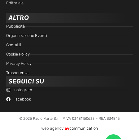
Editoriale
ALTRO
Pubblicità
Organizzazione Eventi
Contatti
Cookie Policy
Privacy Policy
Trasparenza
SEGUICI SU
Instagram
Facebook
© 2025 Radio Marte S.r.l | P.IVA 03481150633 – REA 334845
web agency
av
communication