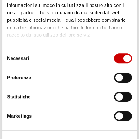
informazioni sul modo in cui utilizza il nostro sito con i
nostri partner che si occupano di analisi dei dati web,
pubblicità e social media, i quali potrebbero combinarle
con altre informazioni che ha fornito loro o che hanno
raccolto dal suo utilizzo dei loro servizi.
Selezione
Necessari
del
consenso
Preferenze
Statistiche
DERUBATO MENTRE CAMBIA LA RUOTA BUCATA
NELL’AVELLINESE
Marketings
Varriale
22 Febbraio 2018
Il cliente di un supermercato di Montoro, nell’Avellinese,