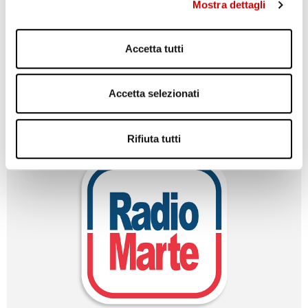
Mostra dettagli
nell’andare a riprendere l’auto lasciata nel parcheggio si è
accorto di aver bucato. Dopo aver sostituito la ruota, si
accorgeva di essere stato derubato da ignoti che, approfittando
Accetta tutti
della sua disattenzione, hanno preso dall’abitacolo del veicolo il
suo marsupio contenente denaro contante, ...
Leggi articolo
Accetta selezionati
Rifiuta tutti