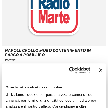
NAPOLI: CROLLO MURO CONTENIMENTO IN
PARCO A POSILLIPO
Varriale
22 Febbraio 2018
Un muro di contenimento all’interno del parco Le Rondini, in via
Petrarca, a Posillipo, è crollato durante la notte finendo su
alcune auto in sosta. Per fortuna il cedimento non ha provocato
feriti. Sul posto sono intervenuti vigili del fuoco e polizia
Questo sito web utilizza i cookie
Municipale. Scattate le diffide al proprietario e all’amministratore
Utilizziamo i cookie per personalizzare contenuti ed
...
annunci, per fornire funzionalità dei social media e per
Leggi articolo
analizzare il nostro traffico. Condividiamo inoltre