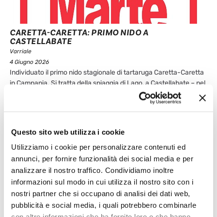
CARETTA-CARETTA: PRIMO NIDO A
CASTELLABATE
Varriale
4 Giugno 2026
Individuato il primo nido stagionale di tartaruga Caretta-Caretta
in Campania. Si tratta della spiaggia di Lago, a Castellabate – nel
Salernitano, in prossimità di Punta Tresino. Caretta-Caretta,
primo nido stagionale a Castellabate, nel Salernitano La
deposizione è stata osservata nella notte dal guardiano di uno
stabilimento balneare, che ...
Questo sito web utilizza i cookie
Leggi articolo
Utilizziamo i cookie per personalizzare contenuti ed
annunci, per fornire funzionalità dei social media e per
analizzare il nostro traffico. Condividiamo inoltre
informazioni sul modo in cui utilizza il nostro sito con i
nostri partner che si occupano di analisi dei dati web,
pubblicità e social media, i quali potrebbero combinarle
con altre informazioni che ha fornito loro o che hanno