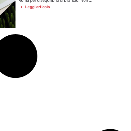
Roma per disequilibrio di bilancio. Non ...
Leggi articolo