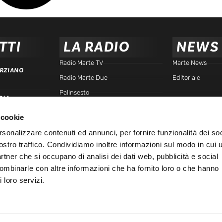
TTI
LA RADIO
NEWS
Radio Marte TV
Marte News
RZIANO
Radio Marte Due
Editoriale
Palinsesto
RIA
arte.it
Programmi
 cookie
Frequenze
TTA
rsonalizzare contenuti ed annunci, per fornire funzionalità dei soc
Podcast - Brain Station
ostro traffico. Condividiamo inoltre informazioni sul modo in cui u
Podcast - Gente di Marte
IALE
partner che si occupano di analisi dei dati web, pubblicità e social
Marte Replay
combinarle con altre informazioni che ha fornito loro o che hanno
 loro servizi.
Marte Playlist
Ospiti