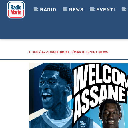
RADIO
NEWS
EVENTI
HOME
/
AZZURRO BASKET
/
MARTE SPORT NEWS