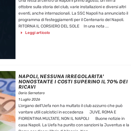
Una festa al centro di Napoli il primo agosto, un film a
ottobre sulla storia del club, varie installazioni e diversi altri
eventi, anche internazionali. La SSC Napoli ha annunciato il
programma di festeggiamenti per il Centenario del Napoli.
RITORNA IL CORSIERO DEL SOLE In una nota ...
Leggi articolo
NAPOLI, NESSUNA IRREGOLARITA’
NONOSTANTE I COSTI SUPERINO IL 70% DEI
RICAVI
Dario Sarnataro
1 Luglio 2026
L’organo dell’Uefa non ha multato il club azzurro che può
vantare utili calcistici in eccedenza JUVE, ROMA E
FIORENTINA MULTATE, NON IL NAPOLI Buone notizie in
casa Napoli. La Uefa ha punito con sanzioni la Juventus e la