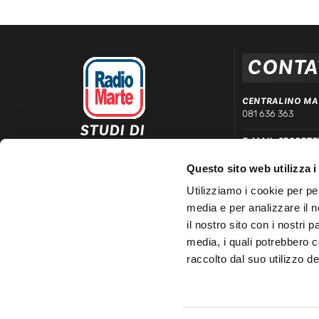
CONTA
CENTRALINO MA
081 636 363
STUDI DI
E-MAIL SEGRETE
REGISTRAZIONE ED
segreteria@radiom
EMISSIONE
Questo sito web utilizza i
Via Comunale Tavernola, 166/b
WHATSAPP DIRE
80144 – Napoli
Utilizziamo i cookie per pe
339 666 99 90
media e per analizzare il n
LINEA COMMERC
il nostro sito con i nostri 
081 780 20 01
media, i quali potrebbero 
raccolto dal suo utilizzo dei