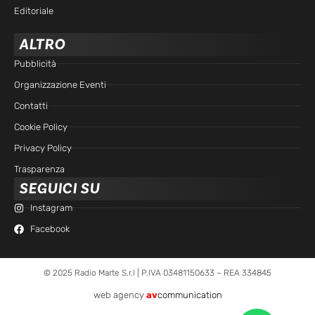
Editoriale
ALTRO
Pubblicità
Organizzazione Eventi
Contatti
Cookie Policy
Privacy Policy
Trasparenza
SEGUICI SU
Instagram
Facebook
© 2025 Radio Marte S.r.l | P.IVA 03481150633 – REA 334845
web agency
av
communication