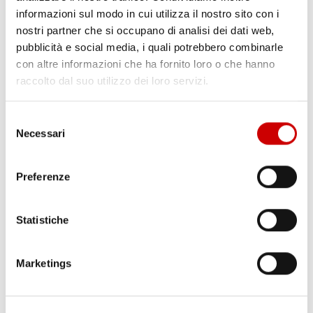
informazioni sul modo in cui utilizza il nostro sito con i
nostri partner che si occupano di analisi dei dati web,
pubblicità e social media, i quali potrebbero combinarle
con altre informazioni che ha fornito loro o che hanno
raccolto dal suo utilizzo dei loro servizi.
Selezione
Necessari
del
PONTICELLI: DODICENNE FERITO A COLTELLATE
Leggi l'articolo
consenso
Preferenze
Statistiche
Marketings