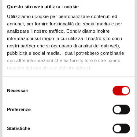
Questo sito web utilizza i cookie
Utilizziamo i cookie per personalizzare contenuti ed
annunci, per fornire funzionalità dei social media e per
analizzare il nostro traffico. Condividiamo inoltre
informazioni sul modo in cui utilizza il nostro sito con i
POZZUOLI: CITTADINI CONTRO GESTIONE EMERGENZA
nostri partner che si occupano di analisi dei dati web,
BRADISISMO
pubblicità e social media, i quali potrebbero combinarle
Leggi l'articolo
con altre informazioni che ha fornito loro o che hanno
raccolto dal suo utilizzo dei loro servizi.
Selezione
Necessari
del
consenso
Preferenze
Statistiche
TRAGEDIA IERI AD ERCOLANO: UN OPERAIO E’ MORTO
Leggi l'articolo