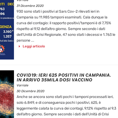
Varriale
31 Dicembre 2020
930 sono stati i positivi al Sars Cov-2 rilevati ieri in
Campania su 11.985 tamponi esaminati. Cala dunque la
curva del contagio: il rapporto positivi/tamponi è di 7,75%
rispetto al 9,12 dell’altro giorno. Sempre secondo i dati
dell’Unità di Crisi Regionale, 47 sono stati i decessi e 1.763 le
persone ...
Leggi articolo
COVID19: IERI 625 POSITIVI IN CAMPANIA.
IN ARRIVO 35MILA DOSI VACCINO
Varriale
30 Dicembre 2020
Anche se ancora sono stati pochi i tamponi processati ieri,
solo 6.849, e di conseguenza pochi i positivi, 625, è
leggermente calata la curva dei contagi, 9,12% rispetto al 9,3
dell’altro giorno. Sempre secondo i dati dell’Unità di Crisi