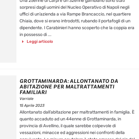
Una 25enne di Carpi e un 32enne gambiano sono stati
sorpresi dagli uomini del Nucleo Operativo di Napoli negli
uffici di un’azienda a via Rampe Brancaccio, nel quartiere
Chiaia, dove si erano introdotti, rubando il portafogli di un
dipendente. I Carabinieri hanno scoperto che la coppia era
in possesso di ...
Leggi articolo
GROTTAMINARDA: ALLONTANATO DA
ABITAZIONE PER MALTRATTAMENTI
FAMILIARI
Varriale
15 Aprile 2023
Allontanato dall’abitazione per maltrattamenti in famiglia. È
quanto accaduto ad un 44enne di Grottaminarda, in
provincia di Avellino, il quale sarebbe colpevole di
vessazioni, minacce ed aggressioni nei confronti della