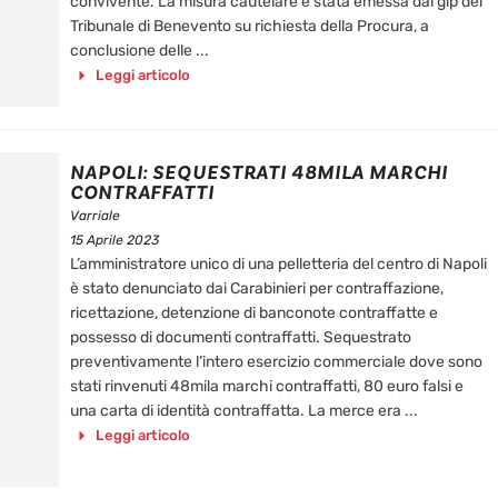
convivente. La misura cautelare è stata emessa dal gip del
Tribunale di Benevento su richiesta della Procura, a
conclusione delle ...
Leggi articolo
NAPOLI: SEQUESTRATI 48MILA MARCHI
CONTRAFFATTI
Varriale
15 Aprile 2023
L’amministratore unico di una pelletteria del centro di Napoli
è stato denunciato dai Carabinieri per contraffazione,
ricettazione, detenzione di banconote contraffatte e
possesso di documenti contraffatti. Sequestrato
preventivamente l’intero esercizio commerciale dove sono
stati rinvenuti 48mila marchi contraffatti, 80 euro falsi e
una carta di identità contraffatta. La merce era ...
Leggi articolo