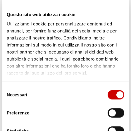
Questo sito web utilizza i cookie
Utilizziamo i cookie per personalizzare contenuti ed
POZZUOLI: VIA A CANTIERE HUB DI VIA ARTIACO
annunci, per fornire funzionalità dei social media e per
Leggi l'articolo
analizzare il nostro traffico. Condividiamo inoltre
informazioni sul modo in cui utilizza il nostro sito con i
nostri partner che si occupano di analisi dei dati web,
pubblicità e social media, i quali potrebbero combinarle
con altre informazioni che ha fornito loro o che hanno
raccolto dal suo utilizzo dei loro servizi.
Selezione
Necessari
del
consenso
CAPUA: ALBERO CADUTO NELLA NOTTE
Leggi l'articolo
Preferenze
Statistiche