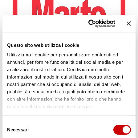
PONTICELLI: DODICENNE FERITO A COLTELLATE
Leggi l'articolo
Questo sito web utilizza i cookie
Utilizziamo i cookie per personalizzare contenuti ed
annunci, per fornire funzionalità dei social media e per
analizzare il nostro traffico. Condividiamo inoltre
informazioni sul modo in cui utilizza il nostro sito con i
nostri partner che si occupano di analisi dei dati web,
pubblicità e social media, i quali potrebbero combinarle
con altre informazioni che ha fornito loro o che hanno
raccolto dal suo utilizzo dei loro servizi.
POZZUOLI: CITTADINI CONTRO GESTIONE EMERGENZA
Selezione
BRADISISMO
Necessari
Leggi l'articolo
del