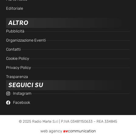
Editoriale
ALTRO
Pubblicità
Organizzazione Eventi
Contatti
Cookie Policy
Privacy Policy
Trasparenza
SEGUICI SU
Instagram
Facebook
© 2025 Radio Marte S.r.l | P.IVA 03481150633 – REA 334845
web agency
av
communication