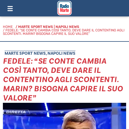
HOME
/
MARTE SPORT NEWS
|
NAPOLI NEWS
/ FEDELE: “SE CONTE CAMBIA COSÌ TANTO, DEVE DARE IL CONTENTINO AGLI
SCONTENTI. MARIN? BISOGNA CAPIRE IL SUO VALORE”
MARTE SPORT NEWS
,
NAPOLI NEWS
FEDELE: “SE CONTE CAMBIA
COSÌ TANTO, DEVE DARE IL
CONTENTINO AGLI SCONTENTI.
MARIN? BISOGNA CAPIRE IL SUO
VALORE”