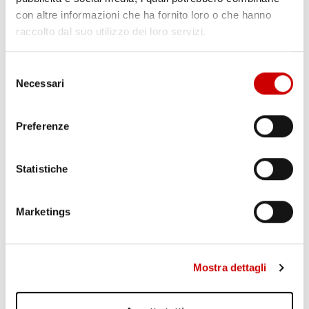
con altre informazioni che ha fornito loro o che hanno
raccolto dal suo utilizzo dei loro servizi.
PONTICELLI: DODICENNE FERITO A COLTELLATE
Leggi l'articolo
Selezione
Necessari
del
consenso
Preferenze
Statistiche
Marketings
POZZUOLI: CITTADINI CONTRO GESTIONE EMERGENZA
BRADISISMO
Leggi l'articolo
Mostra dettagli