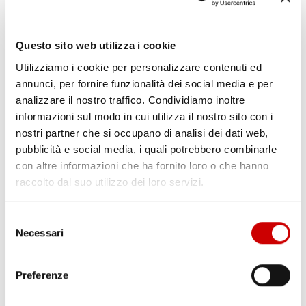
Questo sito web utilizza i cookie
Utilizziamo i cookie per personalizzare contenuti ed
annunci, per fornire funzionalità dei social media e per
analizzare il nostro traffico. Condividiamo inoltre
informazioni sul modo in cui utilizza il nostro sito con i
nostri partner che si occupano di analisi dei dati web,
pubblicità e social media, i quali potrebbero combinarle
POZZUOLI: CITTADINI CONTRO GESTIONE EMERGENZA
con altre informazioni che ha fornito loro o che hanno
BRADISISMO
Leggi l'articolo
raccolto dal suo utilizzo dei loro servizi.
Selezione
Necessari
del
consenso
Preferenze