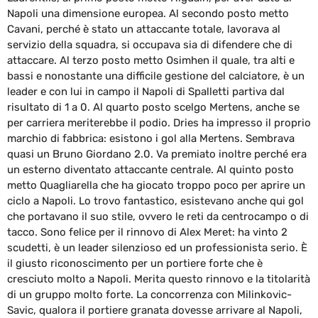
Napoli una dimensione europea. Al secondo posto metto
Cavani, perché è stato un attaccante totale, lavorava al
servizio della squadra, si occupava sia di difendere che di
attaccare. Al terzo posto metto Osimhen il quale, tra alti e
bassi e nonostante una difficile gestione del calciatore, è un
leader e con lui in campo il Napoli di Spalletti partiva dal
risultato di 1 a 0. Al quarto posto scelgo Mertens, anche se
per carriera meriterebbe il podio. Dries ha impresso il proprio
marchio di fabbrica: esistono i gol alla Mertens. Sembrava
quasi un Bruno Giordano 2.0. Va premiato inoltre perché era
un esterno diventato attaccante centrale. Al quinto posto
metto Quagliarella che ha giocato troppo poco per aprire un
ciclo a Napoli. Lo trovo fantastico, esistevano anche qui gol
che portavano il suo stile, ovvero le reti da centrocampo o di
tacco. Sono felice per il rinnovo di Alex Meret: ha vinto 2
scudetti, è un leader silenzioso ed un professionista serio. È
il giusto riconoscimento per un portiere forte che è
cresciuto molto a Napoli. Merita questo rinnovo e la titolarità
di un gruppo molto forte. La concorrenza con Milinkovic-
Savic, qualora il portiere granata dovesse arrivare al Napoli,