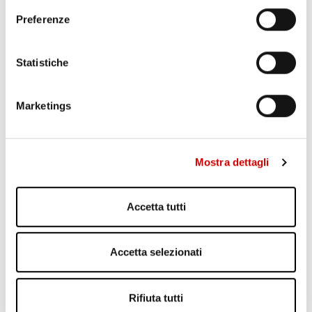
Preferenze
Statistiche
CAPUA: ALBERO CADUTO NELLA NOTTE
Leggi l'articolo
Marketings
Mostra dettagli
Accetta tutti
Accetta selezionati
MINISTRO PIANTEDOSI A POZZUOLI
Leggi l'articolo
Rifiuta tutti