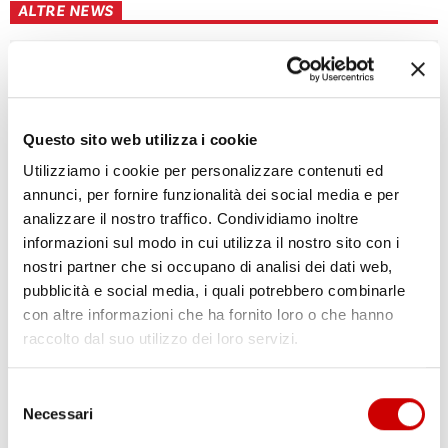
ALTRE NEWS
Questo sito web utilizza i cookie
Utilizziamo i cookie per personalizzare contenuti ed
annunci, per fornire funzionalità dei social media e per
analizzare il nostro traffico. Condividiamo inoltre
informazioni sul modo in cui utilizza il nostro sito con i
nostri partner che si occupano di analisi dei dati web,
POZZUOLI: VIA A CANTIERE HUB DI VIA ARTIACO
pubblicità e social media, i quali potrebbero combinarle
Leggi l'articolo
con altre informazioni che ha fornito loro o che hanno
raccolto dal suo utilizzo dei loro servizi.
Selezione
Necessari
del
consenso