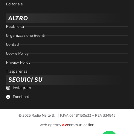
Editoriale
ALTRO
Pubblicità
Organizzazione Eventi
Contatti
Cookie Policy
Privacy Policy
Trasparenza
SEGUICI SU
Instagram
Facebook
© 2025 Radio Marte S.r.l | P.IVA 03481150633 – REA 334845
web agency
av
communication