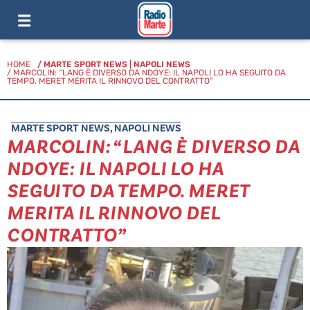
HOME
/
MARTE SPORT NEWS
|
NAPOLI NEWS
/ MARCOLIN: “LANG È DIVERSO DA NDOYE: IL NAPOLI LO HA SEGUITO DA
TEMPO. MERET MERITA IL RINNOVO DEL CONTRATTO”
MARTE SPORT NEWS
,
NAPOLI NEWS
MARCOLIN: “LANG È DIVERSO DA
NDOYE: IL NAPOLI LO HA
SEGUITO DA TEMPO. MERET
MERITA IL RINNOVO DEL
CONTRATTO”