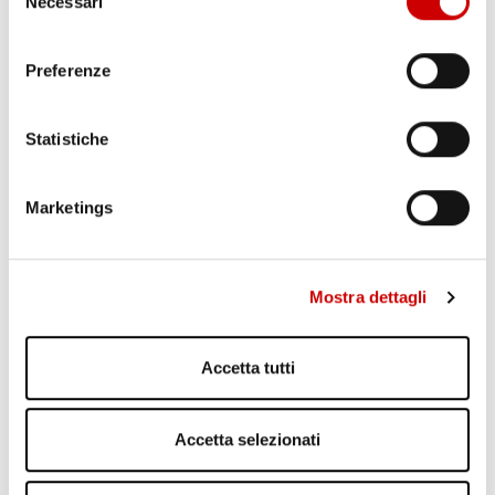
Necessari
del
consenso
Preferenze
Statistiche
CAPUA: ALBERO CADUTO NELLA NOTTE
Marketings
Leggi l'articolo
Mostra dettagli
Accetta tutti
Accetta selezionati
MINISTRO PIANTEDOSI A POZZUOLI