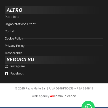
ALTRO
Pubblicità
Organizzazione Eventi
Contatti
Cookie Policy
Privacy Policy
Trasparenza
SEGUICI SU
Instagram
Facebook
© 2025 Radio Marte S.r.l | P.IVA 03481150633 – REA 334845
web agency
av
communication