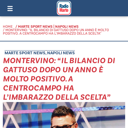
HOME
/
MARTE SPORT NEWS
|
NAPOLI NEWS
/ MONTERVINO: “IL BILANCIO DI GATTUSO DOPO UN ANNO È MOLTO
POSITIVO. A CENTROCAMPO HA L’IMBARAZZO DELLA SCELTA”
MARTE SPORT NEWS
,
NAPOLI NEWS
MONTERVINO: “IL BILANCIO DI
GATTUSO DOPO UN ANNO È
MOLTO POSITIVO. A
CENTROCAMPO HA
L’IMBARAZZO DELLA SCELTA”