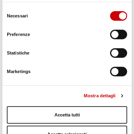
Selezione
Necessari
del
consenso
MINISTRO PIANTEDOSI A POZZUOLI
Preferenze
Leggi l'articolo
Statistiche
Marketings
Mostra dettagli
PONTICELLI: DODICENNE FERITO A COLTELLATE
Accetta tutti
Leggi l'articolo