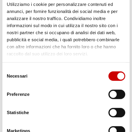
Utilizziamo i cookie per personalizzare contenuti ed
annunci, per fornire funzionalità dei social media e per
MINISTRO PIANTEDOSI A POZZUOLI
analizzare il nostro traffico. Condividiamo inoltre
Leggi l'articolo
informazioni sul modo in cui utilizza il nostro sito con i
nostri partner che si occupano di analisi dei dati web,
pubblicità e social media, i quali potrebbero combinarle
con altre informazioni che ha fornito loro o che hanno
raccolto dal suo utilizzo dei loro servizi.
Selezione
Necessari
del
consenso
Preferenze
PONTICELLI: DODICENNE FERITO A COLTELLATE
Leggi l'articolo
Statistiche
Marketings