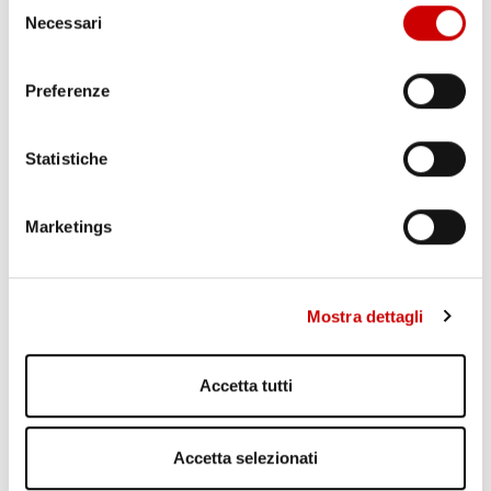
Selezione
Necessari
del
POZZUOLI: CITTADINI CONTRO GESTIONE EMERGENZA
consenso
BRADISISMO
Leggi l'articolo
Preferenze
Statistiche
Marketings
Mostra dettagli
TRAGEDIA IERI AD ERCOLANO: UN OPERAIO E’ MORTO
Leggi l'articolo
Accetta tutti
Accetta selezionati