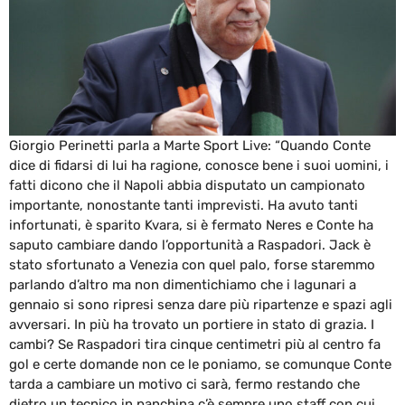
Giorgio Perinetti parla a Marte Sport Live: “Quando Conte
dice di fidarsi di lui ha ragione, conosce bene i suoi uomini, i
fatti dicono che il Napoli abbia disputato un campionato
importante, nonostante tanti imprevisti. Ha avuto tanti
infortunati, è sparito Kvara, si è fermato Neres e Conte ha
saputo cambiare dando l’opportunità a Raspadori. Jack è
stato sfortunato a Venezia con quel palo, forse staremmo
parlando d’altro ma non dimentichiamo che i lagunari a
gennaio si sono ripresi senza dare più ripartenze e spazi agli
avversari. In più ha trovato un portiere in stato di grazia. I
cambi? Se Raspadori tira cinque centimetri più al centro fa
gol e certe domande non ce le poniamo, se comunque Conte
tarda a cambiare un motivo ci sarà, fermo restando che
dietro un tecnico in panchina c’è sempre uno staff con cui