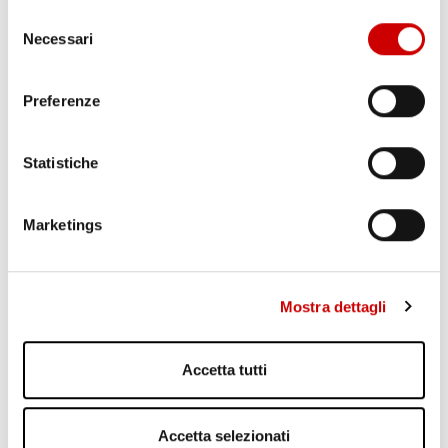
Selezione
Necessari
del
consenso
Preferenze
Statistiche
POZZUOLI: CITTADINI CONTRO GESTIONE EMERGENZA
BRADISISMO
Leggi l'articolo
Marketings
Mostra dettagli
Accetta tutti
Accetta selezionati