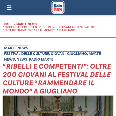
HOME
/
MARTE NEWS
/ “RIBELLI E COMPETENTI”: OLTRE 200 GIOVANI AL FESTIVAL DELLE
CULTURE “RAMMENDARE IL MONDO” A GIUGLIANO
MARTE NEWS
FESTIVAL DELLE CULTURE
,
GIOVANI
,
GIUGLIANO
,
MARTE
NEWS
,
NEWS
,
RADIO MARTE
“RIBELLI E COMPETENTI”: OLTRE
200 GIOVANI AL FESTIVAL DELLE
CULTURE “RAMMENDARE IL
MONDO” A GIUGLIANO