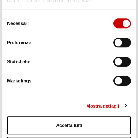
raccolto dal suo utilizzo dei loro servizi.
POZZUOLI: VIA A CANTIERE HUB DI VIA ARTIACO
Selezione
Leggi l'articolo
Necessari
del
consenso
Preferenze
Statistiche
Marketings
CAPUA: ALBERO CADUTO NELLA NOTTE
Leggi l'articolo
Mostra dettagli
Accetta tutti