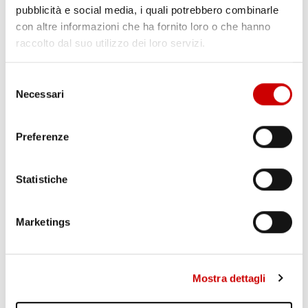
Leggi l'articolo
pubblicità e social media, i quali potrebbero combinarle
con altre informazioni che ha fornito loro o che hanno
raccolto dal suo utilizzo dei loro servizi.
Selezione
Necessari
del
consenso
Preferenze
Statistiche
MINISTRO PIANTEDOSI A POZZUOLI
Leggi l'articolo
Marketings
Mostra dettagli