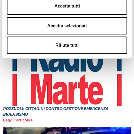
Accetta tutti
Accetta selezionati
PONTICELLI: DODICENNE FERITO A COLTELLATE
Leggi l'articolo
Rifiuta tutti
POZZUOLI: CITTADINI CONTRO GESTIONE EMERGENZA
BRADISISMO
Leggi l'articolo