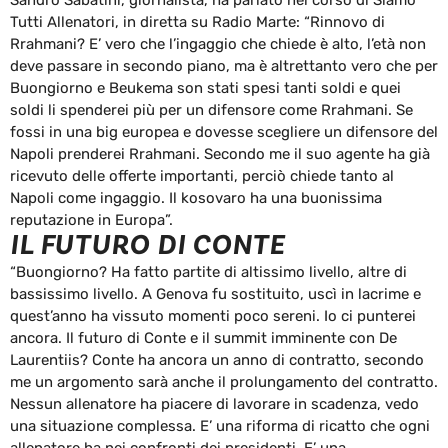
Tutti Allenatori, in diretta su Radio Marte: “Rinnovo di
Rrahmani? E’ vero che l’ingaggio che chiede è alto, l’età non
deve passare in secondo piano, ma è altrettanto vero che per
Buongiorno e Beukema son stati spesi tanti soldi e quei
soldi li spenderei più per un difensore come Rrahmani. Se
fossi in una big europea e dovesse scegliere un difensore del
Napoli prenderei Rrahmani. Secondo me il suo agente ha già
ricevuto delle offerte importanti, perciò chiede tanto al
Napoli come ingaggio. Il kosovaro ha una buonissima
reputazione in Europa”.
IL FUTURO DI CONTE
“Buongiorno? Ha fatto partite di altissimo livello, altre di
bassissimo livello. A Genova fu sostituito, uscì in lacrime e
quest’anno ha vissuto momenti poco sereni. Io ci punterei
ancora. Il futuro di Conte e il summit imminente con De
Laurentiis? Conte ha ancora un anno di contratto, secondo
me un argomento sarà anche il prolungamento del contratto.
Nessun allenatore ha piacere di lavorare in scadenza, vedo
una situazione complessa. E’ una riforma di ricatto che ogni
allenatore ha nei confronti dei presidenti. E’ una