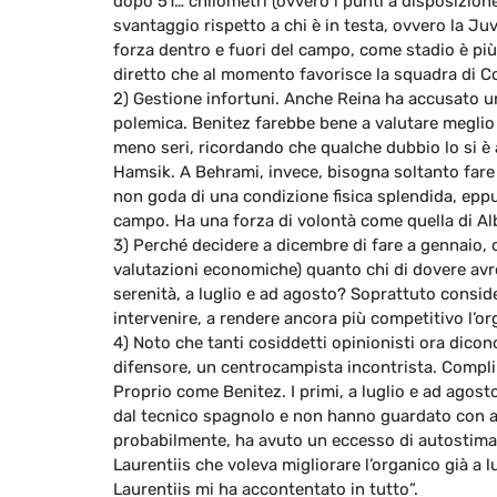
dopo 51… chilometri (ovvero i punti a disposizione 
svantaggio rispetto a chi è in testa, ovvero la 
forza dentro e fuori del campo, come stadio è più 
diretto che al momento favorisce la squadra di C
2) Gestione infortuni. Anche Reina ha accusato u
polemica. Benitez farebbe bene a valutare meglio il
meno seri, ricordando che qualche dubbio lo si è
Hamsik. A Behrami, invece, bisogna soltanto fare
non goda di una condizione fisica splendida, eppur
campo. Ha una forza di volontà come quella di Alb
3) Perché decidere a dicembre di fare a gennaio, co
valutazioni economiche) quanto chi di dovere av
serenità, a luglio e ad agosto? Soprattuto conside
intervenire, a rendere ancora più competitivo l’or
4) Noto che tanti cosiddetti opinionisti ora dicon
difensore, un centrocampista incontrista. Compli
Proprio come Benitez. I primi, a luglio e ad agosto
dal tecnico spagnolo e non hanno guardato con att
probabilmente, ha avuto un eccesso di autostima.
Laurentiis che voleva migliorare l’organico già a lu
Laurentiis mi ha accontentato in tutto”.