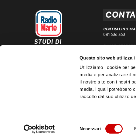
CONTA
CENTRALINO MA
081 636 363
STUDI DI
E-MAIL SEGRETE
REGISTRAZIONE ED
segreteria@radiom
EMISSIONE
Questo sito web utilizza i
Via Comunale Tavernola, 166/b
WHATSAPP DIRE
80144 – Napoli
Utilizziamo i cookie per pe
339 666 99 90
media e per analizzare il n
LINEA COMMERC
il nostro sito con i nostri 
081 780 20 01
media, i quali potrebbero 
raccolto dal suo utilizzo dei
Selezione
Necessari
© 2025 Radio Marte S.r.l | P.IVA 03481150633 – REA 3348
del