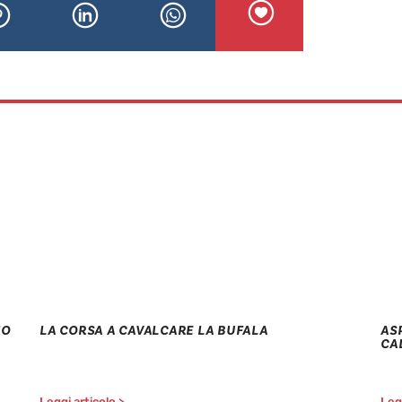
NO
LA CORSA A CAVALCARE LA BUFALA
AS
CA
Leggi articolo >
Legg