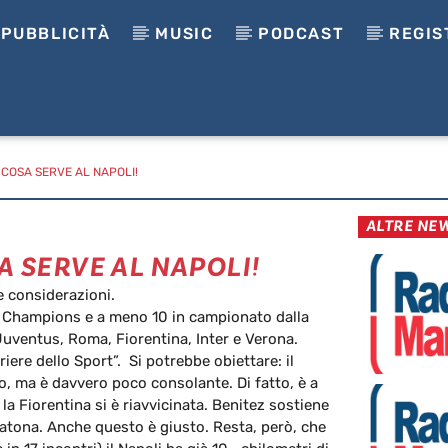
PUBBLICITÀ
MUSIC
PODCAST
REGIS
E COSA SERVE AL NAPOLI!
ALTRE NE
A SERVE AL NAPOLI!
 e considerazioni.
alla Champions e a meno 10 in campionato dalla
 Juventus, Roma, Fiorentina, Inter e Verona.
iere dello Sport”. Si potrebbe obiettare: il
to, ma è davvero poco consolante. Di fatto, è a
a Fiorentina si è riavvicinata. Benitez sostiene
atona. Anche questo è giusto. Resta, però, che