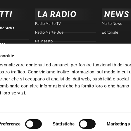
TTI
LA RADIO
NEWS
Radio Marte TV
Marte News
RZIANO
Radio Marte Due
Editoriale
Palinsesto
RIA
arte.it
Programmi
 cookie
Frequenze
TTA
rsonalizzare contenuti ed annunci, per fornire funzionalità dei soc
Podcast - Brain Station
ostro traffico. Condividiamo inoltre informazioni sul modo in cui u
Podcast - Gente di Marte
IALE
partner che si occupano di analisi dei dati web, pubblicità e social
Marte Replay
combinarle con altre informazioni che ha fornito loro o che hanno
 loro servizi.
Marte Playlist
Ospiti
Preferenze
Statistiche
Marketings
45