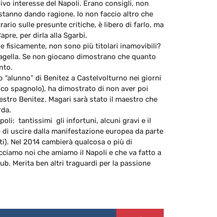
usivo interesse del Napoli. Erano consigli, non
i stanno dando ragione. Io non faccio altro che
ario sulle presunte critiche, è libero di farlo, ma
apre, per dirla alla Sgarbi.
 fisicamente, non sono più titolari inamovibili?
pagella. Se non giocano dimostrano che quanto
nto.
o “alunno” di Benitez a Castelvolturno nei giorni
cnico spagnolo), ha dimostrato di non aver poi
estro Benitez. Magari sarà stato il maestro che
rda.
oli: tantissimi gli infortuni, alcuni gravi e il
 di uscire dalla manifestazione europea da parte
ati). Nel 2014 cambierà qualcosa o più di
acciamo noi che amiamo il Napoli e che va fatto a
ub. Merita ben altri traguardi per la passione