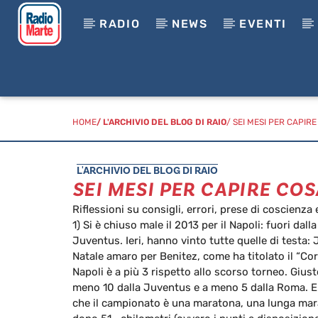
RADIO
NEWS
EVENTI
HOME
/
L'ARCHIVIO DEL BLOG DI RAIO
/ SEI MESI PER CAPIR
L'ARCHIVIO DEL BLOG DI RAIO
SEI MESI PER CAPIRE COS
Riflessioni su consigli, errori, prese di coscienza
1) Si è chiuso male il 2013 per il Napoli: fuori d
Juventus. Ieri, hanno vinto tutte quelle di testa:
Natale amaro per Benitez, come ha titolato il “Corr
Napoli è a più 3 rispetto allo scorso torneo. Gius
meno 10 dalla Juventus e a meno 5 dalla Roma. E l
che il campionato è una maratona, una lunga mar