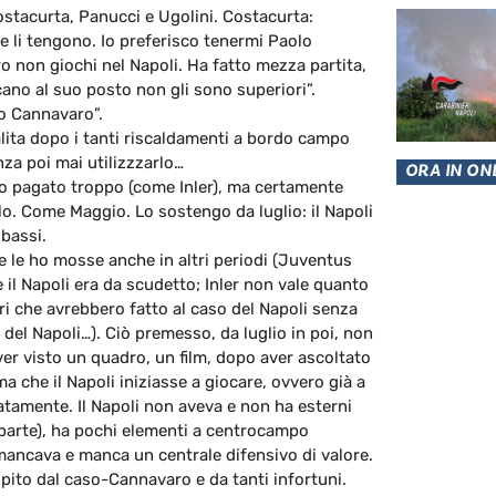
ostacurta, Panucci e Ugolini. Costacurta:
se li tengono. Io preferisco tenermi Paolo
 non giochi nel Napoli. Ha fatto mezza partita,
ano al suo posto non gli sono superiori”.
lo Cannavaro”.
lita dopo i tanti riscaldamenti a bordo campo
nza poi mai utilizzzarlo…
ORA IN ON
ato pagato troppo (come Inler), ma certamente
olo. Come Maggio. Lo sostengo da luglio: il Napoli
 bassi.
iche le ho mosse anche in altri periodi (Juventus
 il Napoli era da scudetto; Inler non vale quanto
ri che avrebbero fatto al caso del Napoli senza
a del Napoli…). Ciò premesso, da luglio in poi, non
ver visto un quadro, un film, dopo aver ascoltato
a che il Napoli iniziasse a giocare, ovvero già a
vatamente. Il Napoli non aveva e non ha esterni
 parte), ha pochi elementi a centrocampo
mancava e manca un centrale difensivo di valore.
lpito dal caso-Cannavaro e da tanti infortuni.