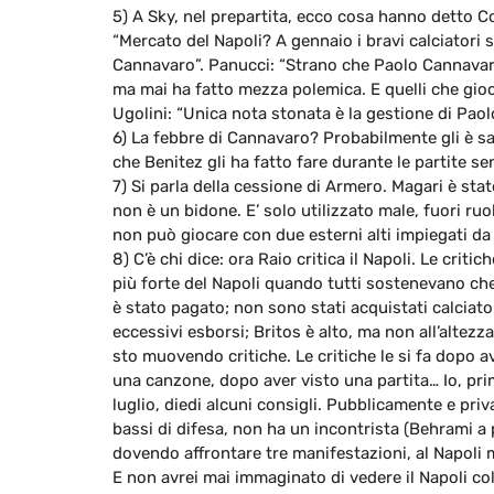
5) A Sky, nel prepartita, ecco cosa hanno detto C
“Mercato del Napoli? A gennaio i bravi calciatori 
Cannavaro”. Panucci: “Strano che Paolo Cannavaro
ma mai ha fatto mezza polemica. E quelli che gioc
Ugolini: “Unica nota stonata è la gestione di Pao
6) La febbre di Cannavaro? Probabilmente gli è sa
che Benitez gli ha fatto fare durante le partite se
7) Si parla della cessione di Armero. Magari è st
non è un bidone. E’ solo utilizzato male, fuori ru
non può giocare con due esterni alti impiegati da
8) C’è chi dice: ora Raio critica il Napoli. Le crit
più forte del Napoli quando tutti sostenevano che
è stato pagato; non sono stati acquistati calciato
eccessivi esborsi; Britos è alto, ma non all’altezz
sto muovendo critiche. Le critiche le si fa dopo a
una canzone, dopo aver visto una partita… Io, prim
luglio, diedi alcuni consigli. Pubblicamente e pri
bassi di difesa, non ha un incontrista (Behrami a
dovendo affrontare tre manifestazioni, al Napoli 
E non avrei mai immaginato di vedere il Napoli co