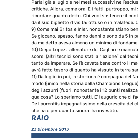
Parlai già a luglio e nei mesi successivi nell’escl
critiche. Allora, come ora. E i fatti, purtroppo, m
ricordare quanto detto. Chi vuol sostenere il contr
dà il suo biglietto d visita: ottuso o in malafede. C
9) Come mai Britos e Inler, nonostante stiano bene
Se giocano, spesso, fanno danni o sono da 5 in 
da me detto aveva almeno un minimo di fondame
10) Diego Lopez, allenatore del Cagliari e mancat
scorsi (altri tecnici sono stati a “lezione” dal te
tanto da imparare. Se l’è cavata bene contro il ma
avrà fatto tesoro di quanto ha vissuto in terra sa
11) Da luglio in poi, la sfortuna è compagna del Nap
modo (unico nella storia della Champions League)
degli azzurri (fuori, nonostante i 12 punti realizz
qualcosa? Lo speriamo tutti. E’ l’augurio che ci f
De Laurentiis impegnatissimo nella crescita del cl
che ha e per quanto sinora ha investito.
RAIO
23 Dicembre 2013