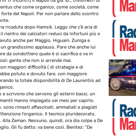
in 17 incontri) il Napoli ha già 10… chilometri di
Juventus che come organico, come società, come
forte del Napoli. Per non parlare dello scontro
onte.
na ricaduta dopo Hamsik. Leggo che c’è aria di
 rientro dei calciatori reduci da infortuni più o
 avuto anche per Maggio, Higuain, Zuniga e
 un grandissimo applauso. Pare che anche lui
e da condottiero quale è si sacrifica e va in
iol: gente che non si arrende mai.
n maggiori difficoltà ( di strategie e di
rebbe potuto e dovuto fare, con maggiore
rando la totale disponibilità di De Laurentiis ad
ganico.
o e scrivono che servono gli esterni bassi, un
menti! Hanno impiegato sei mesi per capirlo.
, sono rimasti affascinati, ammaliati e plagiati
enzione l’organico. Il tecnico pluridecorato,
 Alla Zeman. Nessuno, quindi, ora dia colpe a De
glio. Gli fu detto: va bene così. Benitez: “De