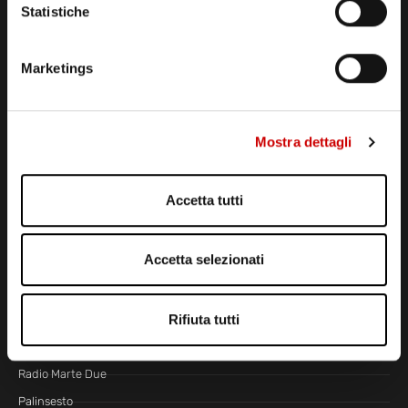
Statistiche
Via Comunale Tavernola, 166/b
80144 – Napoli
CONTATTI
Marketings
CENTRALINO MARZIANO
081 636 363
Mostra dettagli
E-MAIL SEGRETERIA
segreteria@radiomarte.it
Accetta tutti
WHATSAPP DIRETTA
339 666 99 90
Accetta selezionati
LINEA COMMERCIALE
081 780 20 01
LA RADIO
Rifiuta tutti
Radio Marte TV
Radio Marte Due
Palinsesto