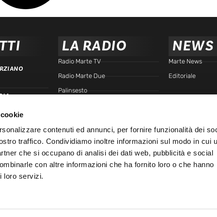
TTI
LA RADIO
NEWS
Radio Marte TV
Marte News
RZIANO
Radio Marte Due
Editoriale
Palinsesto
RIA
arte.it
Programmi
 cookie
Frequenze
TTA
rsonalizzare contenuti ed annunci, per fornire funzionalità dei soc
Podcast - Brain Station
ostro traffico. Condividiamo inoltre informazioni sul modo in cui u
Podcast - Gente di Marte
IALE
partner che si occupano di analisi dei dati web, pubblicità e social
Marte Replay
combinarle con altre informazioni che ha fornito loro o che hanno
 loro servizi.
Marte Playlist
Ospiti