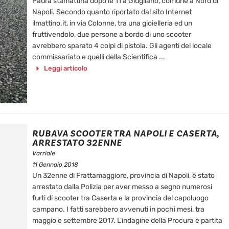
Paura stamattina dopo le 11 a Giugliano, comune a Nord di
Napoli. Secondo quanto riportato dal sito Internet
ilmattino.it, in via Colonne, tra una gioielleria ed un
fruttivendolo, due persone a bordo di uno scooter
avrebbero sparato 4 colpi di pistola. Gli agenti del locale
commissariato e quelli della Scientifica ...
Leggi articolo
RUBAVA SCOOTER TRA NAPOLI E CASERTA,
ARRESTATO 32ENNE
Varriale
11 Gennaio 2018
Un 32enne di Frattamaggiore, provincia di Napoli, è stato
arrestato dalla Polizia per aver messo a segno numerosi
furti di scooter tra Caserta e la provincia del capoluogo
campano. I fatti sarebbero avvenuti in pochi mesi, tra
maggio e settembre 2017. L’indagine della Procura è partita