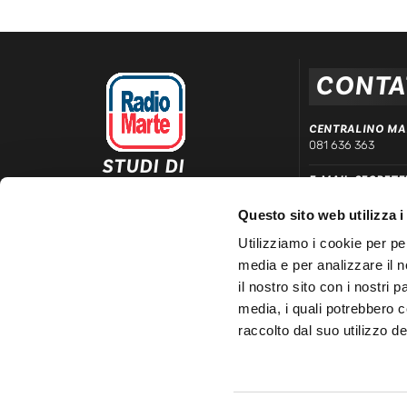
CONTA
CENTRALINO MA
081 636 363
STUDI DI
E-MAIL SEGRETE
REGISTRAZIONE ED
segreteria@radiom
EMISSIONE
Questo sito web utilizza i
Via Comunale Tavernola, 166/b
WHATSAPP DIRE
80144 – Napoli
Utilizziamo i cookie per pe
339 666 99 90
media e per analizzare il n
LINEA COMMERC
il nostro sito con i nostri 
081 780 20 01
media, i quali potrebbero 
raccolto dal suo utilizzo dei