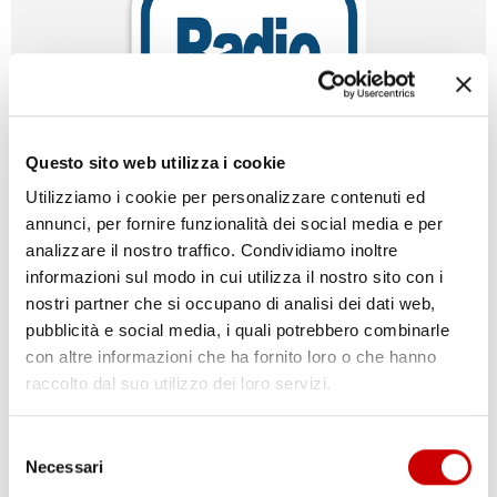
Questo sito web utilizza i cookie
Utilizziamo i cookie per personalizzare contenuti ed
annunci, per fornire funzionalità dei social media e per
analizzare il nostro traffico. Condividiamo inoltre
IMPONEVANO TANGENTI FINGENDOSI
informazioni sul modo in cui utilizza il nostro sito con i
CAMORRISTI: FINITI AI DOMICILIARI
nostri partner che si occupano di analisi dei dati web,
Varriale
pubblicità e social media, i quali potrebbero combinarle
3 Febbraio 2018
con altre informazioni che ha fornito loro o che hanno
Due persone sono state arrestate perché, fingendosi camorristi,
estorcevano denaro ad un piccolo imprenditore di Varcaturo. I
raccolto dal suo utilizzo dei loro servizi.
due, con spintoni, toni minacciosi, gettando a terra i cibi dagli
scaffali e la minaccia di incendiare la sua attività, hanno estorto
Selezione
all’imprenditore in totale 4mila euro di prodotti: ogni volta, infatti,
Necessari
del
esigevano ...