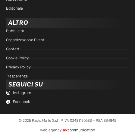
Editoriale
ALTRO
Pubblicità
Organizzazione Eventi
Contatti
Cookie Policy
Privacy Policy
Trasparenza
SEGUICI SU
Instagram
Facebook
© 2025 Radio Marte S.r.l | P.IVA 03481150633 – REA 334845
web agency
av
communication