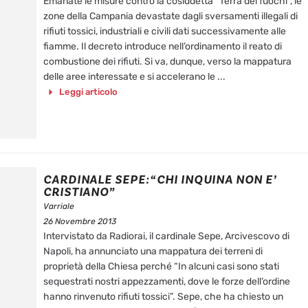
Emanate le misure contro la cosiddetta “Terra dei fuochi”, le
zone della Campania devastate dagli sversamenti illegali di
rifiuti tossici, industriali e civili dati successivamente alle
fiamme. Il decreto introduce nell’ordinamento il reato di
combustione dei rifiuti. Si va, dunque, verso la mappatura
delle aree interessate e si accelerano le ...
Leggi articolo
CARDINALE SEPE: “CHI INQUINA NON E’
CRISTIANO”
Varriale
26 Novembre 2013
Intervistato da Radiorai, il cardinale Sepe, Arcivescovo di
Napoli, ha annunciato una mappatura dei terreni di
proprietà della Chiesa perché “In alcuni casi sono stati
sequestrati nostri appezzamenti, dove le forze dell’ordine
hanno rinvenuto rifiuti tossici”. Sepe, che ha chiesto un