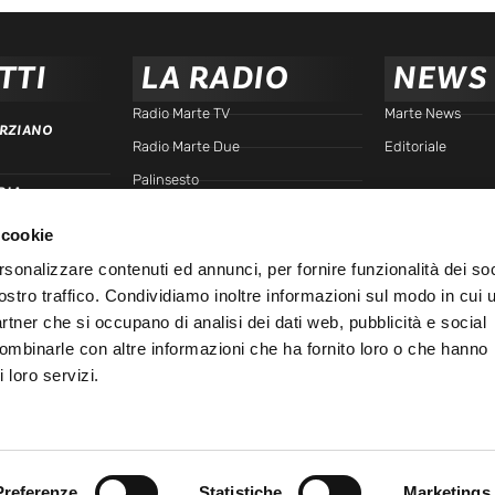
TTI
LA RADIO
NEWS
Radio Marte TV
Marte News
RZIANO
Radio Marte Due
Editoriale
Palinsesto
RIA
arte.it
Programmi
 cookie
Frequenze
TTA
rsonalizzare contenuti ed annunci, per fornire funzionalità dei soc
Podcast - Brain Station
ostro traffico. Condividiamo inoltre informazioni sul modo in cui u
Podcast - Gente di Marte
IALE
partner che si occupano di analisi dei dati web, pubblicità e social
Marte Replay
combinarle con altre informazioni che ha fornito loro o che hanno
 loro servizi.
Marte Playlist
Ospiti
45
Preferenze
Statistiche
Marketings