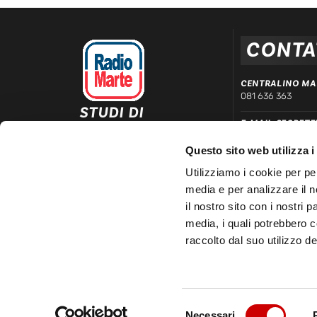
CONTA
CENTRALINO MA
081 636 363
STUDI DI
E-MAIL SEGRETE
REGISTRAZIONE ED
segreteria@radiom
EMISSIONE
Questo sito web utilizza i
Via Comunale Tavernola, 166/b
WHATSAPP DIRE
80144 – Napoli
Utilizziamo i cookie per pe
339 666 99 90
media e per analizzare il n
LINEA COMMERC
il nostro sito con i nostri 
081 780 20 01
media, i quali potrebbero 
raccolto dal suo utilizzo dei
Selezione
© 2025 Radio Marte S.r.l | P.IVA 03481150633 – REA 3348
Necessari