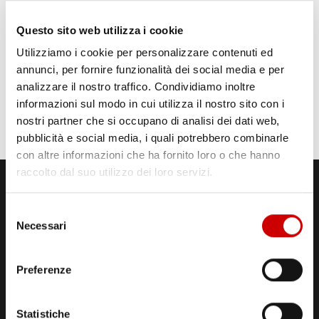
Questo sito web utilizza i cookie
Utilizziamo i cookie per personalizzare contenuti ed
annunci, per fornire funzionalità dei social media e per
analizzare il nostro traffico. Condividiamo inoltre
informazioni sul modo in cui utilizza il nostro sito con i
nostri partner che si occupano di analisi dei dati web,
pubblicità e social media, i quali potrebbero combinarle
con altre informazioni che ha fornito loro o che hanno
raccolto dal suo utilizzo dei loro servizi.
Selezione
Necessari
del
consenso
Preferenze
STUDI DI REGISTRAZIONE
ED EMISSIONE
Via Comunale Tavernola, 166/b
Statistiche
80144 – Napoli