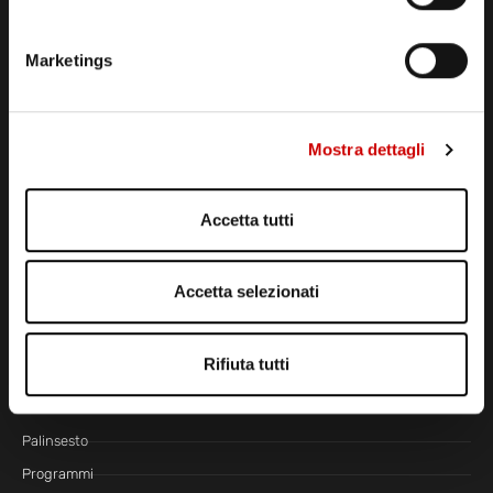
CONTATTI
Marketings
CENTRALINO MARZIANO
081 636 363
Mostra dettagli
E-MAIL SEGRETERIA
segreteria@radiomarte.it
WHATSAPP DIRETTA
Accetta tutti
339 666 99 90
LINEA COMMERCIALE
Accetta selezionati
081 780 20 01
LA RADIO
Rifiuta tutti
Radio Marte TV
Radio Marte Due
Palinsesto
Programmi