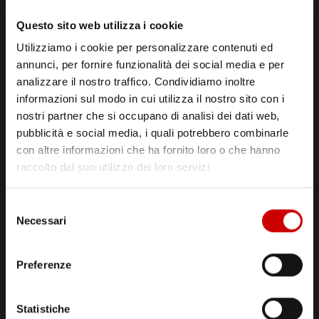
CONTATTI
Questo sito web utilizza i cookie
Utilizziamo i cookie per personalizzare contenuti ed
CENTRALINO MARZIANO
081 636 363
annunci, per fornire funzionalità dei social media e per
analizzare il nostro traffico. Condividiamo inoltre
E-MAIL SEGRETERIA
informazioni sul modo in cui utilizza il nostro sito con i
segreteria@radiomarte.it
nostri partner che si occupano di analisi dei dati web,
WHATSAPP DIRETTA
pubblicità e social media, i quali potrebbero combinarle
339 666 99 90
con altre informazioni che ha fornito loro o che hanno
raccolto dal suo utilizzo dei loro servizi.
LINEA COMMERCIALE
081 780 20 01
Selezione
LA RADIO
Necessari
del
Radio Marte TV
consenso
Radio Marte Due
Preferenze
Palinsesto
Programmi
Statistiche
Frequenze