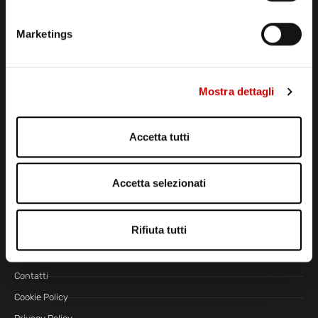
Podcast - Brain Station
Marketings
Podcast - Gente di Marte
Marte Replay
Marte Playlist
Mostra dettagli
Ospiti
NEWS
Accetta tutti
Marte News
Editoriale
Accetta selezionati
ALTRO
Rifiuta tutti
Pubblicità
Organizzazione Eventi
Contatti
Cookie Policy