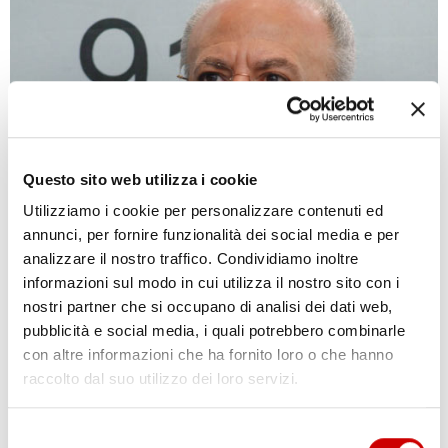
Questo sito web utilizza i cookie
Utilizziamo i cookie per personalizzare contenuti ed
annunci, per fornire funzionalità dei social media e per
analizzare il nostro traffico. Condividiamo inoltre
DE LUCA: “AVREI CHIUSO TUTTO PER UN MESE”
informazioni sul modo in cui utilizza il nostro sito con i
nostri partner che si occupano di analisi dei dati web,
Varriale
7 Novembre 2020
pubblicità e social media, i quali potrebbero combinarle
Nella consueta diretta social del venerdì, il presidente della
con altre informazioni che ha fornito loro o che hanno
Regione, De Luca ha detto tra l’altro che “per quasi 2 mesi la
raccolto dal suo utilizzo dei loro servizi.
Campania ha subito un’aggressione mediatica e ancora in questi
giorni c’è qualche imbecille di amministratore che va in giro per
Selezione
le televisioni semplicemente per parlare male di Napoli ...